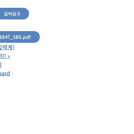
싫어요
0
6847_SBS.pdf
압력계)
리)
»
기
oard