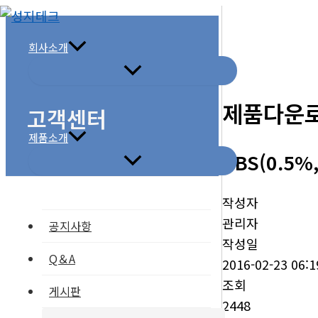
콘
텐
회사소개
츠
로
건
제품다운
고객센터
너
뛰
제품소개
SBS(0.5
기
작성자
관리자
공지사항
작성일
Q＆A
2016-02-23 06:1
조회
게시판
2448