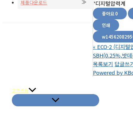
제품다운로드
*디지털압력계
좋아요
0
인쇄
w1456208295
«
ECO-2 (디지털
SBH(0.25%,밧데
목록보기
답글쓰
Powered by KB
취급품목&메이커
고객센터