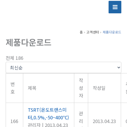
콘
텐
츠
로
홈
고객센터
제품다운로드
건
제품다운로드
너
뛰
기
전체 186
작
번
제목
성
작성일
호
자
TSRT(온도트랜스미
관
터,0.5%,-50~400℃)
166
리
2013.04.23
관리자
|
2013.04.23