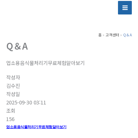
콘
텐
츠
로
홈
고객센터
Q＆A
건
Q＆A
너
뛰
기
업소용음식물처리기무료체험알아보기
작성자
김수진
작성일
2025-09-30 03:11
조회
156
업소용음식물처리기무료체험알아보기