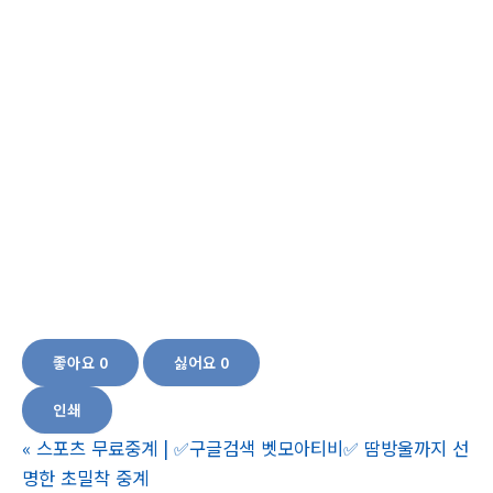
제, 80세 이상 영양제,녹용추출농축액, 녹용, 건강 보조식품, 한방약, 면역력 강화,
노인 건강 보조제,, 건강한 노후를 위한 영양제, 70대 영양제, 고령자 건강식품,60
대 건강 기능 식품,당귀농축액, 당귀 효과, 당귀 사용법, 당귀 농축액 효능, 천연 건
강 보충제, 한방 건강식품, 당귀 제품, 당귀 추출물, 당귀 성분, 건강한 라이프스타
일, 노인 건강 보조제,홍삼농축액, 홍삼,백년초농축액, 백년초, 농축액, 건강식품,도
라지농축액,대추농축액, 대추, 건강식품, 대추차, 도라지, 도라지즙, 건강식품, 면역
력 증진, 건강식품,가시오갈피 추출, 가시오갈피 효능, 가시오갈피 사용법, 가시오
갈피 제품, 면역력 증진, 홍삼 효능, 홍삼 추출, 60대 영양제, 시니어 건강 제품,쌍화
농축액 효과,노인 건강 보조식품,70대선물,아버지선물,어머니선물,중년건강,중년
건강관리,건강관리,전통건강식품,활력있는생활,기운이없을때,몸이무거울때,피곤
할때,피로할때,부모님건강
좋아요
0
싫어요
0
인쇄
«
스포츠 무료중계 | ✅구글검색 벳모아티비✅ 땀방울까지 선
명한 초밀착 중계