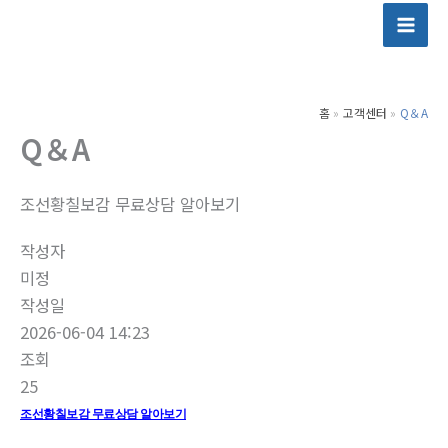
콘
텐
츠
로
홈
고객센터
Q＆A
건
Q＆A
너
뛰
기
조선황칠보감 무료상담 알아보기
작성자
미정
작성일
2026-06-04 14:23
조회
25
조선황칠보감 무료상담 알아보기