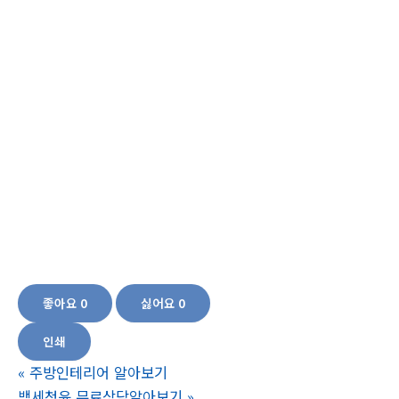
영양소, 남성용 종합비타민, 중년 남성 영양제 효능, 남성 건강 관리, 중년 남성 영양
제 구입처, 성인 남성 영양제 영양 보충제, 혈당 안정화 혈압 영양제 혈압 체계, 영양
제 효과, 건강 식품,중년 영양제, 중년 건강 보조식품, 중년 비타민, 중년 영양 보충
제, 중년 성인 영양, 중년 영양소, 중년 면역력 증진, 중년 피로 회복, 중년 체중 관리,
중년 뼈 건강, 중년 심혈관 건강, 중년 스트레스 완화 혈압 상승 원인, 혈압 낮추는
법, 자연 요법,프랑스해안송,후코이단추출물,오미자,아사이팜열매,정제어유,영지
버섯,강황,딸기,블랙베리,블랙커런트,갱년기, 여성 영양제, 갱년기 증상, 여성 건강,
자연 성분, 비타민, 미네랄, 호르몬 균형, 건강 보조제, 갱년기 관리, 영양소, 여성 영
양, 성인 여성, 피로 회복, 면역력 증진 블루베리,라즈베리,크랜베리,누에분말,베르
베린,발효흑마늘,미숙여주,레시틴,헤마토쿠코스,마리골드꽃추출물,결명자,구기
자,빌베리,50대영양제,60대영양제,70대영양제, 영양소 역할 혈압,혈당관리,혈압
관리,혈행개선
좋아요
0
싫어요
0
인쇄
«
주방인테리어 알아보기
백세청윤 무료상담알아보기
»