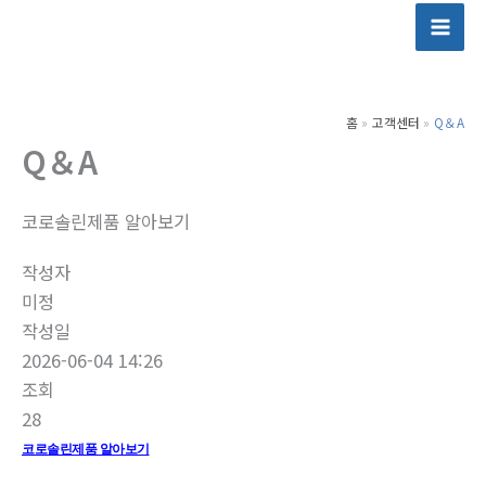
콘
텐
츠
로
홈
고객센터
Q＆A
건
Q＆A
너
뛰
기
코로솔린제품 알아보기
작성자
미정
작성일
2026-06-04 14:26
조회
28
코로솔린제품 알아보기