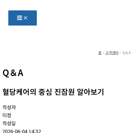
콘
텐
츠
로
건
너
홈
고객센터
Q＆A
뛰
기
Q＆A
혈당케어의 중심 진잠원 알아보기
작성자
미정
작성일
2026-06-04 14:32