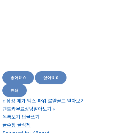
뇨영양제, 당뇨병치료, 당뇨혈당, 당뇨자가진단, 당뇨케어, 공복혈당, 당뇨에좋은영양
제, 당뇨관리, 당뇨에좋은것, 당뇨체크, 혈당보조제, 식후혈당, 당뇨음식, 혈당영양제, 당
뇨건강식품, 당뇨에좋은건강식품,당뇨 관리, 당뇨 건강식품, 혈당 조절, 당뇨 식이요법,
당뇨 예방 당뇨식이요법, 혈당낮추기, 혈당낮추는음식, 당뇨와건강, 당뇨좋은음식, 당
뇨에좋은약, 식후혈당정상수치, 당뇨병치료방법, 당뇨병영양제, 혈당낮추는법, 당뇨완
치, 고혈당, 혈당조절영양제, 정상당뇨수치, 당뇨보조제, 동결건조누에분말, 5령3일,혈
당에 좋은 영양제, 혈당 조절 영양제, 혈당 낮추는 영양제, 당뇨 영양제, 혈당 안정 영양
제, 자연 혈당 조절제, 혈당 건강 보조제, 혈당 관리 제품, 혈당을 낮추는 비타민, 당뇨 예
방 영양제 누에가루, 누에, 누에효능, 누에가루효능, 누에환효능
좋아요
0
싫어요
0
인쇄
«
삼성 메가 엑스 파워 로얄골드 알아보기
렌트카무료상담알아보기
»
목록보기
답글쓰기
글수정
글삭제
Powered by KBoard