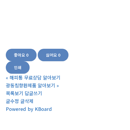
)키올리가격,무릎성장판,성장판자극,성장판관리,성장판마사지,
순환자극,멀티자극,복합마사지,성장케어,무릎케어,홈케어,헬스
케어,성장케어솔루션.,성장판자극마사지,성장판자극운동,어린
이성장판,성장판부위,성장판자극마사지기,어린이성장판검사,성
장솔루션,성장케어솔루션,성장판검사비용,어린이성장판손상,성
장판검사시기,키올리제품,
좋아요
0
싫어요
0
인쇄
«
해피통 무료상담 알아보기
광동침향환제품 알아보기
»
목록보기
답글쓰기
글수정
글삭제
Powered by KBoard