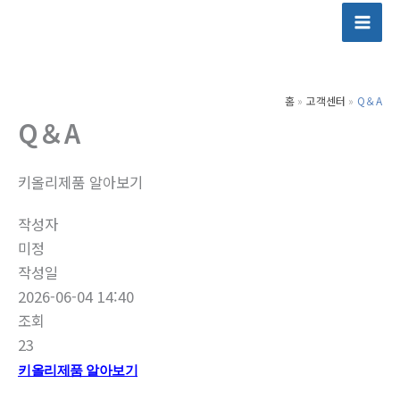
콘
텐
츠
로
홈
고객센터
Q＆A
건
Q＆A
너
뛰
기
키올리제품 알아보기
작성자
미정
작성일
2026-06-04 14:40
조회
23
키올리제품 알아보기