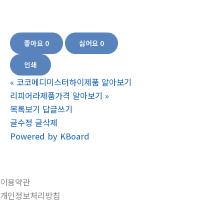
꿈치가 불편해요, 손가락 불편함 개선법, 관절영양제추천,무릎 관절 불편함 개선,
골프, 테니스, 운동, 관절이 불편할 때
좋아요
0
싫어요
0
인쇄
«
코코메디미스터하이제품 알아보기
리피어라제품가격 알아보기
»
목록보기
답글쓰기
글수정
글삭제
Powered by KBoard
이용약관
개인정보처리방침