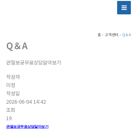
콘
텐
츠
로
홈
고객센터
Q＆A
건
Q＆A
너
뛰
기
관절보궁무료상담알아보기
작성자
미정
작성일
2026-06-04 14:42
조회
19
관절보궁무료상담알아보기