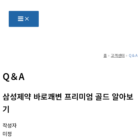
콘
텐
츠
로
건
너
홈
고객센터
Q＆A
뛰
기
Q＆A
삼성제약 바로쾌변 프리미엄 골드 알아보
기
작성자
미정