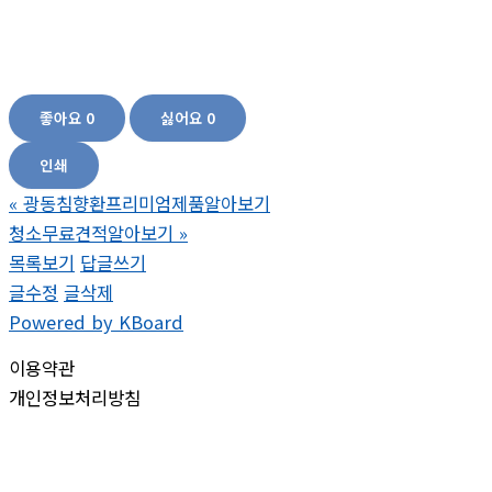
음식,변비해결방법,변비가심할때,변비약추천, 변비에 좋은 음식 변비해결방법,변비해
결,만성변비해결방법,심한변비,노인만성변비,만성변비약,노인변비약추천,변비약종류,
변비직빵,장건강영양제,장건강에좋은유산균,상퀘한변화,변비약쾌변,
좋아요
0
싫어요
0
인쇄
«
광동침향환프리미엄제품알아보기
청소무료견적알아보기
»
목록보기
답글쓰기
글수정
글삭제
Powered by KBoard
이용약관
개인정보처리방침