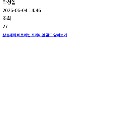
작성일
2026-06-04 14:46
조회
27
삼성제약 바로쾌변 프리미엄 골드 알아보기
쾌변하는법,차전자피파는곳,차전자피가루,차전자피의효능,차전자피환,차전자피식이
섬유,차전자피먹는법,차전자피가격,차전자피변비,변비치료방법,심한변비없애는법,변
비약쾌변,변비아랫배통증,변비똥싸는법,변비굵은변,변비가는변,변미가너무실함때,복
부팽만감원인,쾌변다이어트,심한변비치료법,변비해결방법,변비치료약,심한변비증상,
변비해결방법,변비해결음식,변비개선,변비에좋은유산균,변비유산균추천,함초분말효
능,갈근효능,장건강관리방법,변비배아픔,변비가너무실함때,변미가심할때증상,변비가
심할때하는식습관,효과좋은변비약,변비에좋은것,변비에좋은약,변비에좋은약초,변비
에좋는유산균추천,숙변제거방법,변비에좋은차,변비환,심한변비,심한변비없애는법,변
비치료방법,염소똥같은변을보는이유,대변이염소똥,갑자기변이염소똥,변비치료방법,
변비치료제,노인성변비치료,심한변비치료법,먹는변비약,변미약복용법,염소똥변비치
료법,삼성제약 바로쾌변, 삼성제약바로쾌변가격,퀘변하는법,퀘변약,변비약퀘변,퀘변