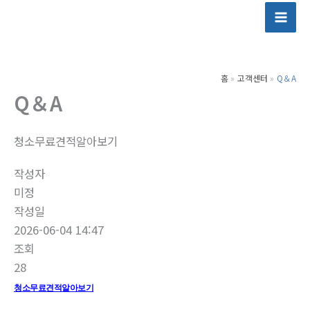
콘
텐
츠
로
홈
고객센터
Q＆A
건
Q＆A
너
뛰
기
청소무료견적알아보기
작성자
미정
작성일
2026-06-04 14:47
조회
28
청소무료견적알아보기