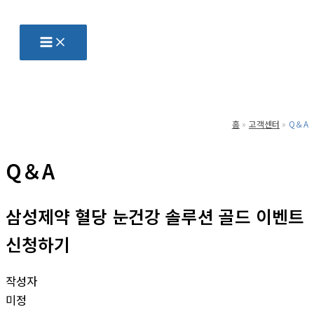
콘
텐
츠
로
건
너
홈
고객센터
Q＆A
뛰
기
Q＆A
삼성제약 혈당 눈건강 솔루션 골드 이벤트
신청하기
작성자
미정