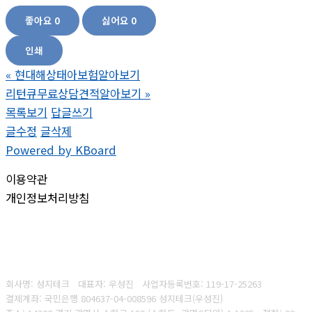
좋아요
0
싫어요
0
인쇄
«
현대해상태아보험알아보기
리턴큐무료상담견적알아보기
»
목록보기
답글쓰기
글수정
글삭제
Powered by KBoard
이용약관
개인정보처리방침
회사명: 성지테크 대표자: 우성진
사업자등록번호: 119-17-25263
결제계좌: 국민은행 804637-04-008596
성지테크(우성진)