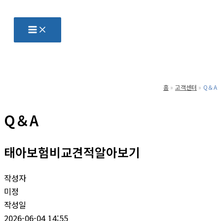
콘
텐
츠
로
건
너
홈
고객센터
Q＆A
뛰
기
Q＆A
태아보험비교견적알아보기
작성자
미정
작성일
2026-06-04 14:55