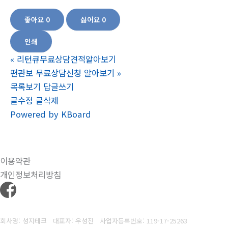
뼈건강 영양제 뼈건강에 좋은 영양제 관절 영양제 추천
좋아요
0
싫어요
0
인쇄
«
리턴큐무료상담견적알아보기
편관보 무료상담신청 알아보기
»
목록보기
답글쓰기
글수정
글삭제
Powered by KBoard
이용약관
개인정보처리방침
회사명: 성지테크 대표자: 우성진
사업자등록번호: 119-17-25263