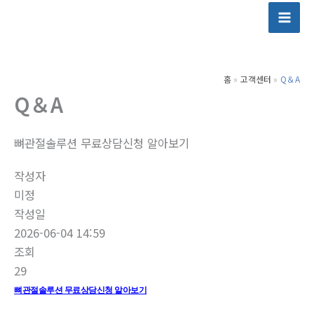
콘
텐
츠
로
홈
고객센터
Q＆A
건
Q＆A
너
뛰
기
뼈관절솔루션 무료상담신청 알아보기
작성자
미정
작성일
2026-06-04 14:59
조회
29
뼈관절솔루션 무료상담신청 알아보기