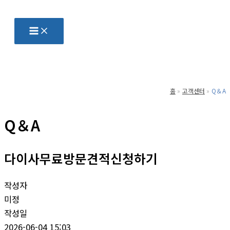
콘
텐
츠
로
건
너
홈
고객센터
Q＆A
뛰
기
Q＆A
다이사무료방문견적신청하기
작성자
미정
작성일
2026-06-04 15:03