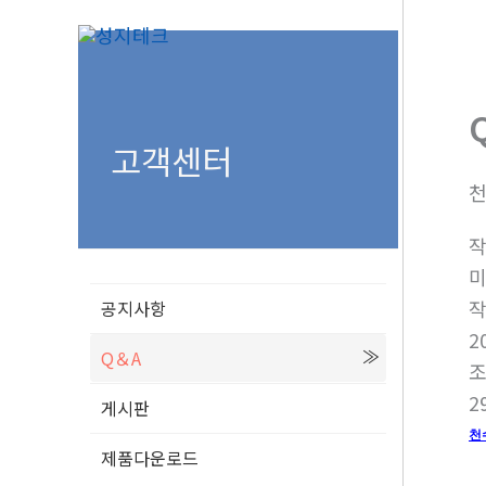
콘
텐
츠
로
건
고객센터
너
뛰
기
공지사항
2
Q＆A
2
게시판
천
제품다운로드