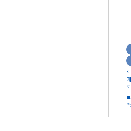
기
품
화
대
림
«
페
P