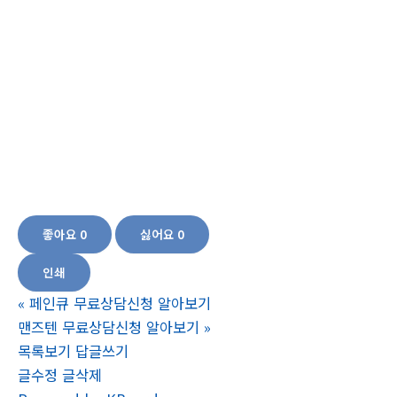
더루트알지쓰리,더루트알지쓰리 후기,더루트알지쓰리 효과,더루트알지쓰리 가
격,면역력 증진 건강기능식품,부모님 건강기능식품,면역력증진,피로개선,항산화,
여성갱년기,기억력개선,혈행개선,어버이날 추천선물,부모님 건강기능식품,자녀
건강기능식품,홍삼선물,홍삼효능,Rg3효능Rg3성분, 더루트 rg3가격, 더루트 알지
쓰리 프리미엄, 더루트효능, 더루트 알지쓰리 효능 더루트 알지쓰리 가격 더루트
알지쓰리 프리미엄 더루트 알지쓰리 더루트효능, 더루트 rg3가격, 건강식품 추천
60대 건강식품 건강식품 종류 시골생활 건강식품 노인 건강식품 더루트 알지쓰리
가격 더루트 알지쓰리 효능 더루트 알지쓰리 프리미엄 더루트 가격 더루트 알지쓰
리 효능, 건강식품 추천 노인 건강식품 부모님 건강식품 여성 건강식품
좋아요
0
싫어요
0
인쇄
«
페인큐 무료상담신청 알아보기
맨즈텐 무료상담신청 알아보기
»
목록보기
답글쓰기
글수정
글삭제