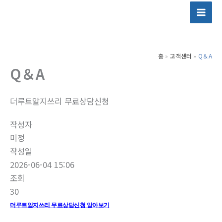
콘
텐
츠
로
홈
고객센터
Q＆A
건
Q＆A
너
뛰
기
더루트알지쓰리 무료상담신청
작성자
미정
작성일
2026-06-04 15:06
조회
30
더루트알지쓰리 무료상담신청 알아보기