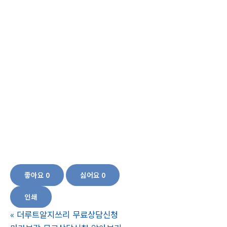
맨즈텐효능,맨즈텐가격,맨즈텐후기,맨즈텐구입,맨즈텐구매,간영양제추천,간에좋
은영양제,간에좋은 영양제,간 영양제,피로개선,피로회복영양제,정력 좋아지는 법,
정력강화제,남성성기능개선,성욕감퇴,전립선,전립선비대증,전립선비대증예방,남
자잔뇨감,전립선영양제,쏘팔메토,소팔메토,쏘팔메토 효능,쏘팔메토 추천,옥타코
사놀,남성건강식품,남성건강기능식품,40대 필수 영양제,남성갱년기,정력에좋은
음식,남자갱년기증상,남성피로회복제,전립선에좋은음식,피로회복제,원기회복,30
대남자영양제,40대남자영양제,만성피로영양제,검색어 남성 건강식품 추천 중년
남성 건강식품 남성 건강기능식품, 남성 건강식품 추천 남성 건강기능식품 50대
남자 건강식품 60대 건강식품 남성 성기능식품,남성건강기능식품, 남성종합영양
제, 쏘팔메토 추천 쏘팔메토의 효능 쏘팔메토 가격,쏘팔메토효과,쏘팔메토의효
능,40대남자건강기능식품,50대남자건강기능식품,60대남자건강기능식품,70대남
자건강기능식품,
좋아요
0
싫어요
0
인쇄
«
더루트알지쓰리 무료상담신청