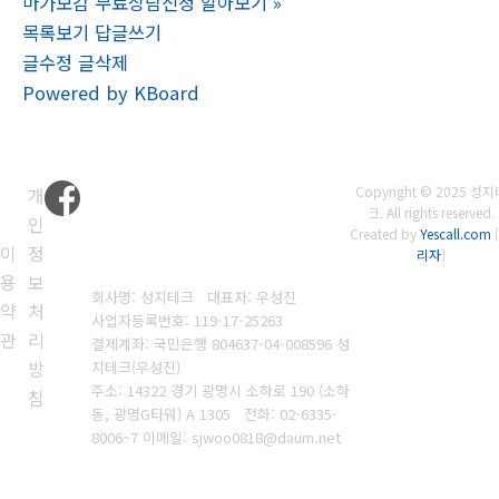
마가보감 무료상담신청 알아보기
»
목록보기
답글쓰기
글수정
글삭제
Powered by KBoard
개
Copyright © 2025 성지
크. All rights reserved.
인
Created by
Yescall.com
[
이
정
리자
]
용
보
회사명: 성지테크 대표자: 우성진
약
처
사업자등록번호: 119-17-25263
관
리
결제계좌: 국민은행 804637-04-008596
성
방
지테크(우성진)
주소: 14322 경기 광명시 소하로 190 (소하
침
동, 광명G타워) A 1305
전화:
02-6335-
8006~7
이메일: sjwoo0818@daum.net