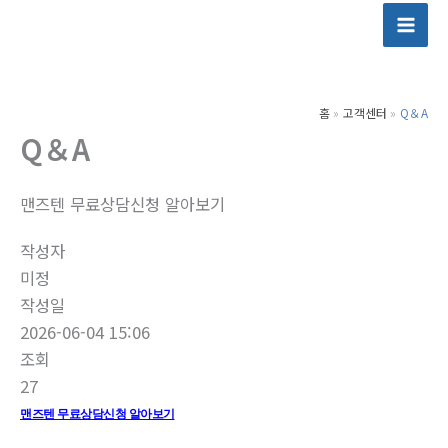
콘
텐
츠
로
홈
고객센터
Q＆A
건
Q＆A
너
뛰
기
맨즈텐 무료상담신청 알아보기
작성자
미정
작성일
2026-06-04 15:06
조회
27
맨즈텐 무료상담신청 알아보기