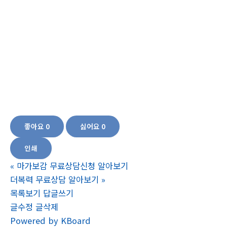
빼는방법,빠르게살빼는방법,최단기간살빼는방법,팔뚤살빼는방법,다이어트프로
그램,술뱃살빼는법,복부피하지방빼는방법,건강하게살빼는방법,뱃살빼는방법, 얼
굴살빼기,뱃살빼기,종아리살빼기,여자팔뚝살빼기,팔뚝살빼기,팔뚝안쪽살빼기,늘
어진팔뚝살빼기,여자팔뚝살빼기,팔뚝살빼는방법,팔뚝살빼는최고의방법,옆구리
살빼는최고의방법,옆구리살빼기,갱년기옆구리살,갱년기다이어트성공기,갱년기
다이어트식단,여성60대갱년기다이어트,갱년기여성다이어트,갱년기다이어트방
법,50대중년여성다이어트,50대중년여성다이어트식단,중년여성다이어트식단, 허
벅지 살빼는 방법 허벅지 살빼는 법 허벅지 살빼는 운동 허벅지 살찌는 이유 허벅
지 살빼기
좋아요
0
싫어요
0
인쇄
«
마가보감 무료상담신청 알아보기
더복력 무료상담 알아보기
»
목록보기
답글쓰기
글수정
글삭제
Powered by KBoard