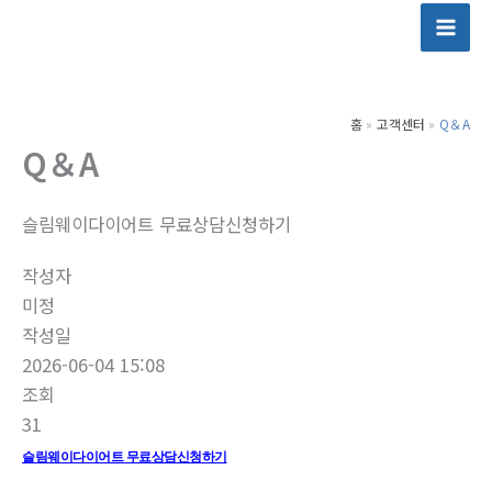
콘
텐
츠
로
홈
고객센터
Q＆A
건
Q＆A
너
뛰
기
슬림웨이다이어트 무료상담신청하기
작성자
미정
작성일
2026-06-04 15:08
조회
31
슬림웨이다이어트 무료상담신청하기