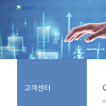
콘
텐
츠
로
건
너
뛰
기
고객센터
더