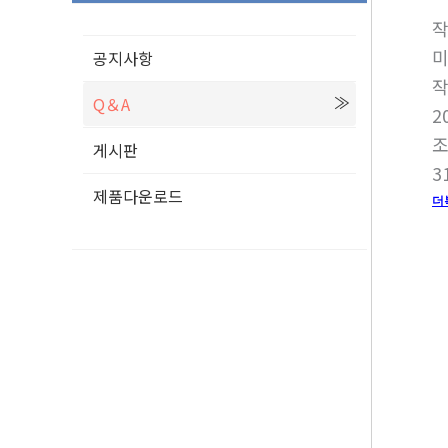
공지사항
Q＆A
2
게시판
3
제품다운로드
더
여
제
형
제
좋
선
혈
제
천