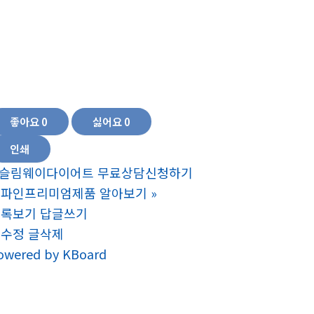
절 영양제 혈당 관리 영양제,혈당 영양제 추천,혈당 낮추는 영양제 혈당 관리 영양제 혈당 조
제 추천, 면역력 높이는 영양제 추천 면역력을 높이는 영양제 면역력에 좋은 영양제 몸에 좋
혈당 낮추는 약,심혈관 질환에 좋은 영양제,혈액순환 영양제,다리 혈액순환 약 남성 혈액순
양제,콜레스테롤 낮추는 영양제 고지혈증 영양제, 혈액순환에 좋은 영양제, 혈액순환 개선
성영양제추천,50대여성영양제추천,40대여자영양제,40대후반남자영양제,60대남자영양
양제, 60대 여자 영양제 50대 여자 영양제 40대 여자 영양제 중년 여성 영양제 중년 남자 
성 영양제,중년 남자 영양제
좋아요
0
싫어요
0
인쇄
슬림웨이다이어트 무료상담신청하기
더파인프리미엄제품 알아보기
»
목록보기
답글쓰기
글수정
글삭제
owered by KBoard