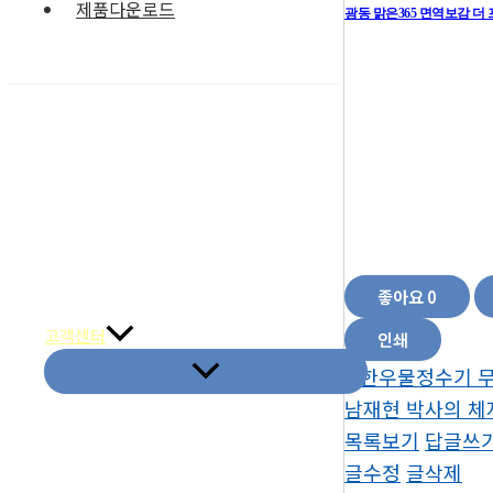
제품다운로드
광동 맑은365 면역보감 
맑은 365 면역보감 가격 
보감 광동 맑은365가격 광
리미엄 광동 맑은365면역보
365면역보감 부작용 면역보
365 가격 광동 맑은36
관지영양제,면역식품,기
면역기능면역제품피로에
좋아요
0
취급품목&메이커
고객센터
인쇄
«
한우물정수기 
남재현 박사의 체
목록보기
답글쓰
글수정
글삭제