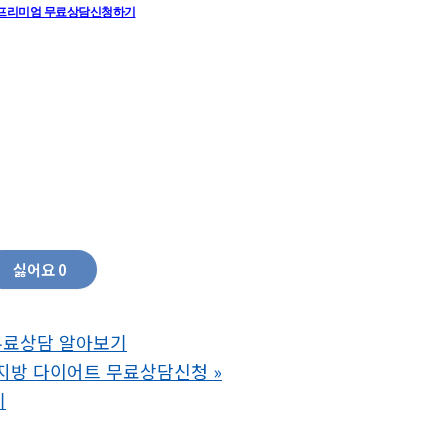
더 프리미엄 무료상담신청하기
광동 맑은365면역보감 가격 광동 맑은365면역보감 후기 광동 맑은365면역보감효능 광동 
동 면역보감 더 프리미엄 광동 맑은365면역보감 광동 맑은365면역보감효능 광동 365 면역
감 가격 맑은 365 면역보감 가격 광동 맑은365면역보감효능 광동 맑은365면역보감 더
감 가격 맑은 365 면역보감 가격 광동 맑은365면역보감 부작용 광동 맑은365면역보감 
5면역보감효능 광동 면역보감 더 프리미엄 맑은 365 면역보감 더 프리미엄 면역보감 더 
력회복,만성피로무기력기력저하,체력증진,기력증진,원기충전면역강화면역증진제품면
좋은식품효도선물가족선물부모님선물중장년건강식품노인기력회복프리미엄영양제
싫어요
0
무료상담 알아보기
지방 다이어트 무료상담신청
»
기