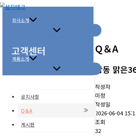
콘
텐
회사소개
츠
로
건
Q＆A
고객센터
너
뛰
제품소개
광동 맑은3
기
작성자
미정
공지사항
작성일
Q＆A
2026-06-04 15:1
조회
게시판
32