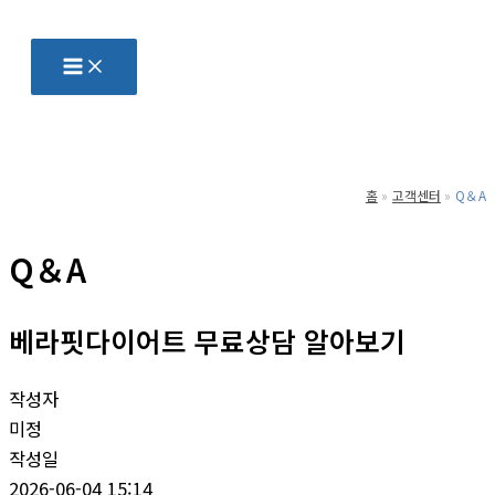
콘
텐
츠
로
건
너
홈
고객센터
Q＆A
뛰
기
Q＆A
베라핏다이어트 무료상담 알아보기
작성자
미정
작성일
2026-06-04 15:14