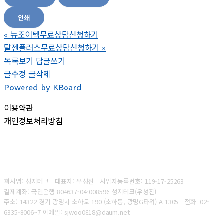
인쇄
«
뉴조이텍무료상담신청하기
탈젠플러스무료상담신청하기
»
목록보기
답글쓰기
글수정
글삭제
Powered by KBoard
이용약관
개인정보처리방침
회사명: 성지테크 대표자: 우성진
사업자등록번호: 119-17-25263
결제계좌: 국민은행 804637-04-008596
성지테크(우성진)
주소: 14322 경기 광명시 소하로 190 (소하동, 광명G타워) A 1305
전화:
02-
6335-8006~7
이메일: sjwoo0818@daum.net