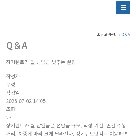
콘
텐
츠
로
홈
고객센터
Q＆A
건
Q＆A
너
뛰
기
장기렌트카 월 납입금 낮추는 꿀팁
작성자
우정
작성일
2026-07-02 14:05
조회
23
장기렌트카 월 납입금은 선납금 규모, 약정 기간, 연간 주행
거리, 차종에 따라 크게 달라진다. 장기렌트닷컴을 이용하면