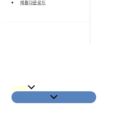
제품다운로드
취급품목&메이커
고객센터