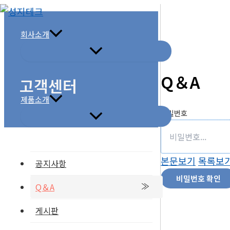
콘
텐
회사소개
츠
로
건
Q＆A
고객센터
너
뛰
제품소개
비밀번호
기
본문보기
목록보
공지사항
비밀번호 확인
Q＆A
게시판