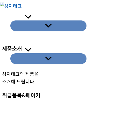
콘
텐
회사소개
츠
로
건
너
제품소개
뛰
제품소개
기
성지테크의 제품을
소개해 드립니다.
취급품목&메이커