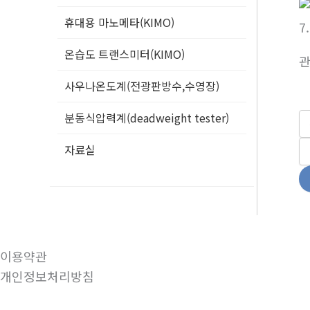
휴대용 마노메타(KIMO)
7
온습도 트랜스미터(KIMO)
사우나온도계(전광판방수,수영장)
분동식압력계(deadweight tester)
자료실
이용약관
개인정보처리방침