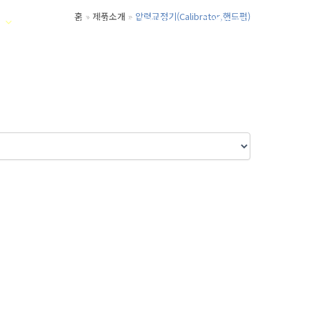
홈
제품소개
압력교정기(Calibrator,핸드펌)
취급품목&메이커
고객센터
온라인문의