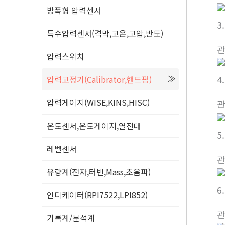
방폭형 압력센서
3
특수압력센서(격막,고온,고압,반도)
압력스위치
4
압력교정기(Calibrator,핸드펌)
압력게이지(WISE,KINS,HISC)
온도센서,온도게이지,열전대
5
레벨센서
유량계(전자,터빈,Mass,초음파)
6
인디케이터(RPI7522,LPI852)
기록계/분석계