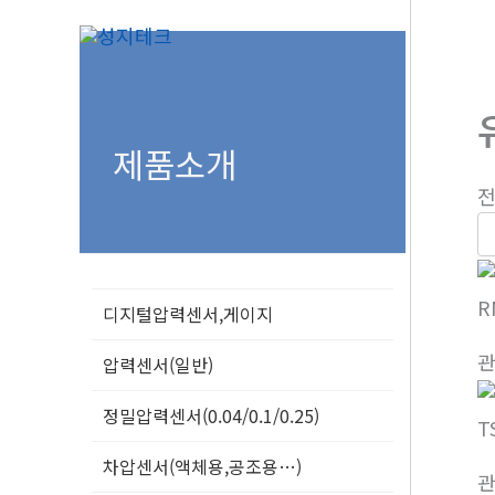
콘
텐
츠
로
건
제품소개
너
전
뛰
기
R
디지털압력센서,게이지
압력센서(일반)
정밀압력센서(0.04/0.1/0.25)
T
차압센서(액체용,공조용…)