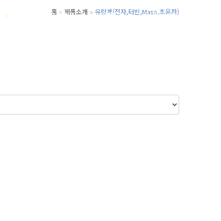
홈
제품소개
유량계(전자,터빈,Mass,초음파)
취급품목&메이커
고객센터
온라인문의