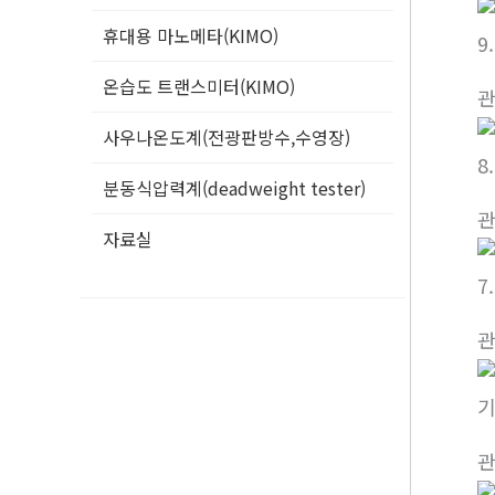
휴대용 마노메타(KIMO)
9
온습도 트랜스미터(KIMO)
사우나온도계(전광판방수,수영장)
8
분동식압력계(deadweight tester)
자료실
7
기