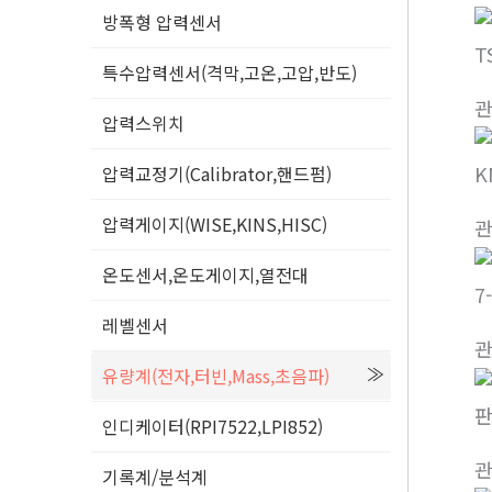
방폭형 압력센서
T
특수압력센서(격막,고온,고압,반도)
압력스위치
K
압력교정기(Calibrator,핸드펌)
압력게이지(WISE,KINS,HISC)
온도센서,온도게이지,열전대
7
레벨센서
유량계(전자,터빈,Mass,초음파)
판
인디케이터(RPI7522,LPI852)
기록계/분석계