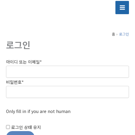
콘
텐
츠
로
홈
로그인
건
로그인
너
뛰
기
아이디 또는 이메일
*
비밀번호
*
Only fill in if you are not human
로그인 상태 유지